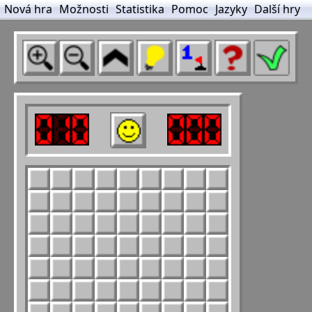
Nová hra
Možnosti
Statistika
Pomoc
Jazyky
Další hry